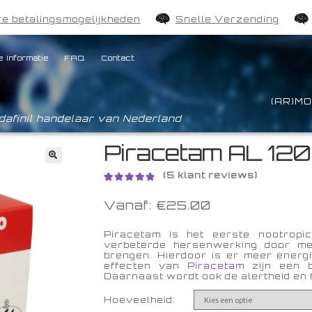
e betalingsmogelijkheden
Snelle Verzending
e Informatie
FAQ
Contact
(AR)MO
afinil handelaar van Nederland
Piracetam AL 12
🔍
(
5
klant reviews)
Gewaardeer
5
Vanaf:
€
25.00
d
4.60
op 5
gebaseerd
op
Piracetam is het eerste nootropi
klantbeoord
verbeterde hersenwerking door me
brengen. Hierdoor is er meer energi
elingen
effecten van
Piracetam
zijn een b
Daarnaast wordt ook de alertheid en
Hoeveelheid: