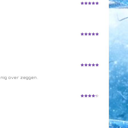
Beoordeling
5
uit 5
Beoordeling
5
uit 5
Beoordeling
5
uit 5
inig over zeggen.
Beoordeli
ng
4
uit
5