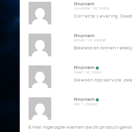
Anoniem
november 10, 2019
Correcte Levering. Goed
Anoniem
januari 18, 2020
Besteld en binnen redelij
Anoniem
maart 12, 2021
Gewoon top service, zeer
Anoniem
mei 7, 2022
Enkel ingelogde klanten die dit product gek