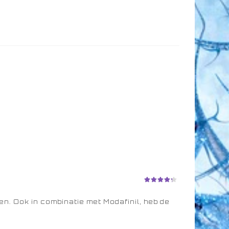
Beoordeli
ng
4
uit
5
n. Ook in combinatie met Modafinil, heb de