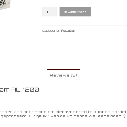
Piracetam
In winkelmand
AL
1200
aantal
Categorie:
Racetam
Reviews (5)
tam AL 1200
genoeg aan het nemen om hierover goed te kunnen oordele
 geprobeerd. Dit ga ik 1 van de volgende wel eens doen 🙂