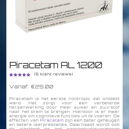
TESTPAKKET
Piracetam AL 1200
(
5
klant reviews)
Gewaardeer
5
Vanaf:
€
25.00
d
4.60
op 5
gebaseerd
op
Piracetam is het eerste nootropic dat ontdekt
klantbeoord
werd. Het zorgt voor een verbeterde
hersenwerking door meer suiker en zuurstof
elingen
naar het brein te brengen. Hierdoor is er meer
energie om cognitieve functies uit te voeren. De
effecten van
Piracetam
zijn een beter geheugen
en betere leerprestaties. Daarnaast wordt ook
de alertheid en het concentratievermogen