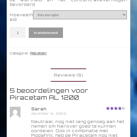
bevorderd.
Hoeveelh
eid:
Piracetam
In winkelmand
AL
1200
aantal
Categorie:
Racetam
Reviews (5)
5 beoordelingen voor
Piracetam AL 1200
Sarah
december 6, 2018
Beoordeli
ng
4
uit
5
Neutraal, nog niet lang genoeg aan het
nemen om hierover goed te kunnen
oordelen. Ook in combinatie met
Modafinil, heb de Piracetam nog niet