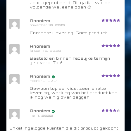
apart geprobeerd. Dit ga ik 1 van de
volgende wel eens doen 🙂
Anoniem
november 10, 2019
Beoordeling
5
uit 5
Correcte Levering. Goed product.
Anoniem
januari 18, 2020
Beoordeling
5
uit 5
Besteld en binnen redelijke termijn
geleverd. Top!
Anoniem
Beoordeling
maart 12, 2021
5
uit 5
Gewoon top service, zeer snelle
levering, werking van het product kan
ik nog weinig over zeggen.
Anoniem
Beoordeli
mei 7, 2022
ng
4
uit
5
Enkel ingelogde klanten die dit product gekocht